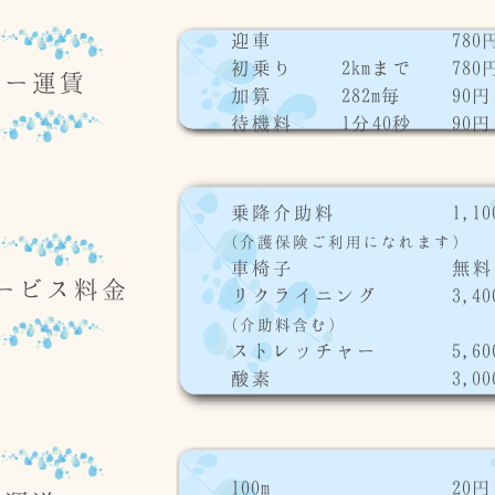
迎車
780
初乗り
2kmまで
780
ター運賃
加算
282m毎
90円
待機料
1分40秒
90円
乗降介助料
1,1
(介護保険ご利用になれます)
車椅子
無料
ービス料金
リクライニング
3,4
(介助料含む)
ストレッチャー
5,6
酸素
3,0
100m
20円