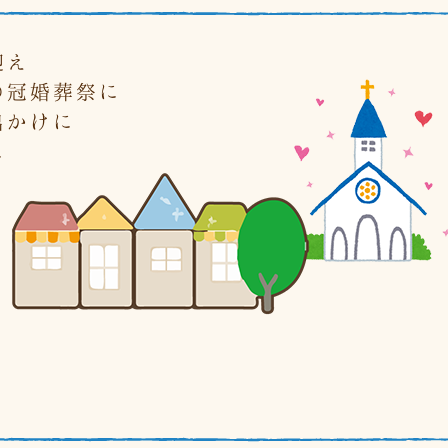
迎え
の冠婚葬祭に
出かけに
に