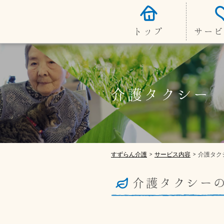
トップ
サービ
介護タクシー
すずらん介護
サービス内容
介護タク
>
>
介護タクシー